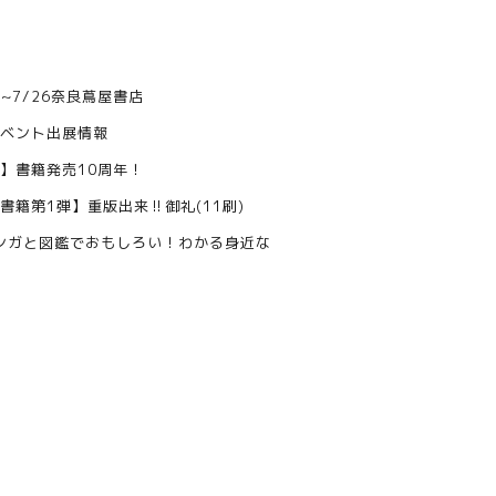
1~7/26奈良蔦屋書店
ベント出展情報
】書籍発売10周年！
書籍第1弾】重版出来‼︎御礼(11刷)
マンガと図鑑でおもしろい！わかる身近な