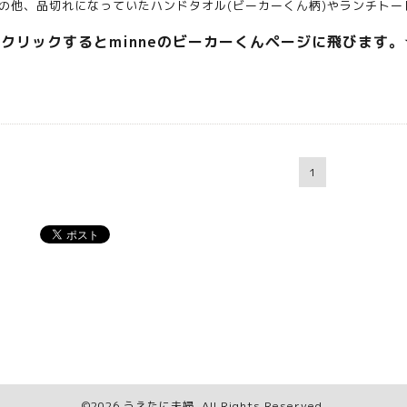
の他、品切れになっていたハンドタオル(ビーカーくん柄)やランチト
★
クリックするとminneのビーカーくんページに飛びます。
1
。
©2026
うえたに夫婦
. All Rights Reserved.