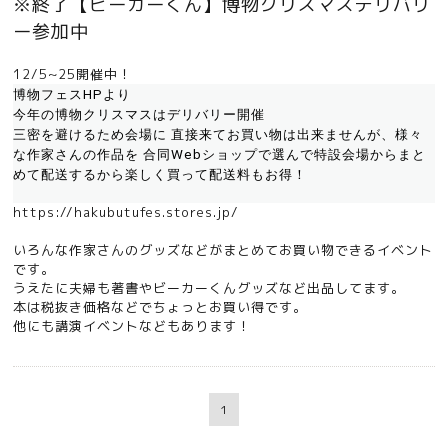
※終了【ビーカーくん】博物クリスマスデリバリ
ー参加中
12/5~25開催中！
博物フェスHPより
今年の博物クリスマスはデリバリー開催
三密を避けるため会場に 直接来てお買い物は出来ませんが、
様々
な作家さんの作品を 合同Webショップで選んで
特設会場からまと
めて配送するから
楽しく買って配送料もお得！
https://hakubutufes.stores.jp/
いろんな作家さんのグッズなどがまとめてお買い物できるイベント
です。
うえたに夫婦も著書やビーカーくんグッズなど出品してます。
本は税抜き価格などでちょっとお買い得です。
他にも講演イベントなどもあります！
1