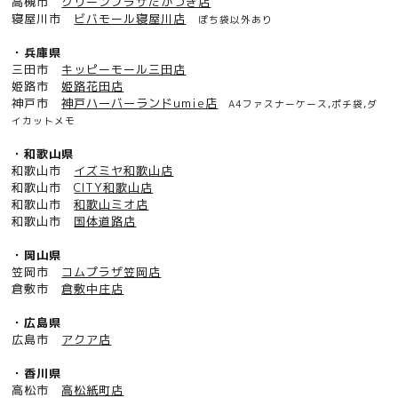
高槻市
グリーンプラザたかつき店
寝屋川市
ビバモール寝屋川店
ぽち袋以外あり
・兵庫県
三田市
キッピーモール三田店
姫路市
姫路花田店
神戸市
神戸ハーバーランドumie店
A4ファスナーケース,ポチ袋,ダ
イカットメモ
・和歌山県
和歌山市
イズミヤ和歌山店
和歌山市
CITY和歌山店
和歌山市
和歌山ミオ店
和歌山市
国体道路店
・岡山県
笠岡市
コムプラザ笠岡店
倉敷市
倉敷中庄店
・広島県
広島市
アクア店
・香川県
高松市
高松紙町店