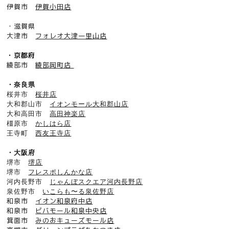
伊賀市
伊賀小田店
・滋賀県
大津市
フォレオ大津一里山店
・京都府
綾部市
綾部岡町店
・奈良県
桜井市
桜井店
大和郡山市
イオンモール大和郡山店
大和高田市
高田神楽店
橿原市
かしはら店
王寺町
西友王寺店
・大阪府
堺市
堺店
堺市
フレスポしんかな店
河内長野市
じゃんぼスクエア河内長野店
泉佐野市
いこらも〜る泉佐野店
和泉市
イオン和泉府中店
和泉市
ビバモール和泉中央店
箕面市
みのおキューズモール店