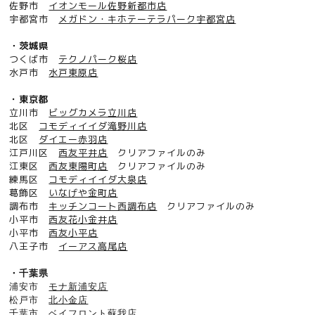
佐野市
イオンモール佐野新都市店
宇都宮市
メガドン・キホテーテラパーク宇都宮店
・茨城県
つくば市
テクノパーク桜店
水戸市
水戸東原店
・東京都
立川市
ビッグカメラ立川店
北区
コモディイイダ滝野川店
北区
ダイエー赤羽店
江戸川区
西友平井店
クリアファイルのみ
江東区
西友東陽町店
クリアファイルのみ
練馬区
コモディイイダ大泉店
葛飾区
いなげや金町店
調布市
キッチンコート西調布店
クリアファイルのみ
小平市
西友花小金井店
小平市
西友小平店
八王子市
イーアス高尾店
・千葉県
浦安市
モナ新浦安店
松戸市
北小金店
千葉市
ベイフロント蘇我店