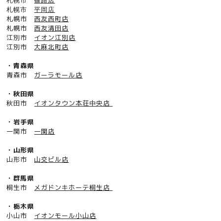
札幌市
篠路店
札幌市
平岡店
札幌市
西友西町店
札幌市
西友清田店
江別市
イオン江別店
江別市
大麻北町店
・青森県
青森市
ガーラモール店
・秋田県
秋田市
イオンタウン本荘中央店
・岩手県
一関市
一関店
・山形県
山形市
山交ビル店
・群馬県
桐生市
メガドンキホーテ桐生店
・栃木県
小山市
イオンモール小山店