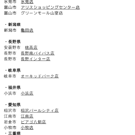
氷見市
氷見店
富山市
アリスショッピングセンター店
富山市
グリーンモール山室店
・新潟県
新潟市
亀田店
・長野県
安曇野市
穂高店
長野市
長野南バイパス店
長野市
長野インター店
・岐阜県
岐阜市
オーキッドパーク店
・福井県
小浜市
小浜店
・愛知県
稲沢市
稲沢パールシティ店
江南市
江南店
岩倉市
ピアゴ八剱店
小牧市
小牧店
・三重県