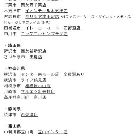
千葉市
西友西千葉店
木更津市
イオンモール木更津店
習志野市
モリシア津田沼店
A4ファスナーケース・ダイカットメモ・ふ
せん・クリアファイル(水色)
四街道市
イトーヨーカードー四街道店
市川市
ニッケコルトンプラザ店
・埼玉県
所沢市
西友新所沢店
さいたま市
田島店
・神奈川県
横浜市
センター南モール店
全種類あり
横浜市
ライフ鶴見店
相模原市
相模原小山店
川崎市
マルエツ出来野店
高座群寒川町
寒川店
・静岡県
焼津市
西焼津店
・富山県
中新川郡立山町
立山インター店