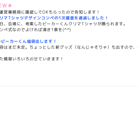
EW★
運営事務局に確認してOKもらったので告知します！
リマTシャツデザインコンペの1次審査を通過しました！
日、会場に、考案したビーカーくんクリマTシャツが飾られます。
ンペ式なのでよければ清き1票を(^^)
②
ビーカーくん福袋出します！
容はまだ未定。ちょっとした新グッズ（なんじゃそりゃ）も出すので、
た情報いろいろのせていきます！