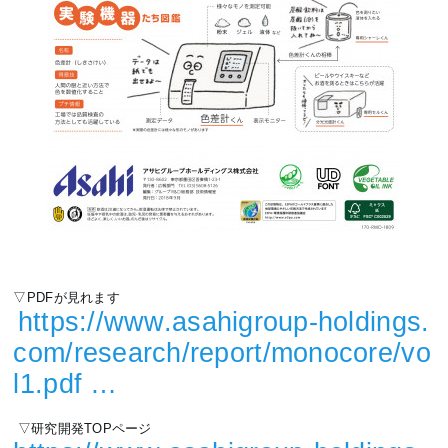
▽PDFが見れます
https://www.
asahigroup-holdings.
com/research/repor
t/monocore/vo
l1.pdf
…
 ▽研究開発TOPページ 