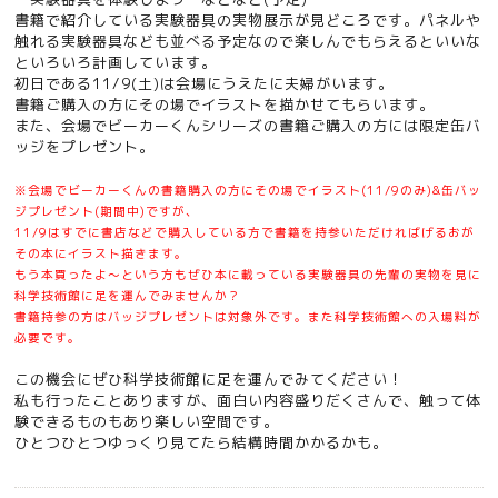
書籍で紹介している実験器具の実物展示が見どころです。パネルや
触れる実験器具なども並べる予定なので楽しんでもらえるといいな
といろいろ計画しています。
初日である11/9(土)は会場にうえたに夫婦がいます。
書籍ご購入の方にその場でイラストを描かせてもらいます。
また、会場でビーカーくんシリーズの書籍ご購入の方には限定缶バ
ッジをプレゼント。
※会場でビーカーくんの書籍購入の方にその場でイラスト(11/9のみ)&缶バッ
ジプレゼント(期間中)ですが、
11/9はすでに書店などで購入している方で書籍を持参いただければげるおが
その本にイラスト描きます。
もう本買ったよ〜という方もぜひ本に載っている実験器具の先輩の実物を見に
科学技術館に足を運んでみませんか？
書籍持参の方はバッジプレゼントは対象外です。また科学技術館への入場料が
必要です。
この機会にぜひ科学技術館に足を運んでみてください！
私も行ったことありますが、面白い内容盛りだくさんで、触って体
験できるものもあり楽しい空間です。
ひとつひとつゆっくり見てたら結構時間かかるかも。